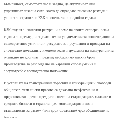
възможност, самостоятелно и заедно, да акумулират или
упражняват пазарна сила, която да оправдава високите разходи и
усилия за страните и КЗК за оценката на подобни сделки.
КЗК отделя значителни ресурси и време на своите експерти всяка
година за преглед на задължителни уведомления за концентрации, а
същевременно усилията и ресурсите за проучвания и проверки на
значително по-важните икономически нарушения на конкуренцията
очевидно не достигат, предвид необяснимо ниския брой
производства за разследване на картелни споразумения и
злоупотреба с господстващо положение.
В условията на трансгранична търговия и конкуренция и свободен
общ пазар, тези ниски прагове са доказано неефективни и
представляват пречка пред развитието на стартиращите, малките и
средните бизнеси в страната чрез консолидация и нови
възможности за растеж (или дори оцеляване) чрез обединение на
бизнеси.