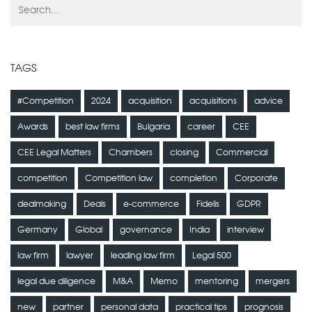
TAGS
#Competition
2024
acquisition
acquisitions
advice
Awards
best law firms
Bulgaria
career
CEE
CEE Legal Matters
Chambers
closing
Commercial
competition
Competition law
completion
Corporate
dealmaking
Deals
e-commerce
Fidelis
GDPR
Germany
Global
governance
India
interview
law firm
lawyer
leading law firm
Legal 500
legal due diligence
M&A
Memo
mentoring
mergers
new
partner
personal data
practical tips
prognosis