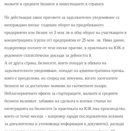
малките и средните бизнеси и инвестициите в страната.
По действащия закон праговете за задължително уведомяване са
неоправдано ниски: годишен оборот на придобиваното
предприятие или бизнес от 3 млн лв и общ оборот на участващите в
концентрацията (групи от) предприятия от 25 млн. лв. Няма данни,
подкрепящи ползите от тези ниски прагове, в практиката на КЗК и
редовните статистически доклади за дейността й.
А от друга страна, бизнесите, които попадат в обхвата на
задължителното уведомяване, попадат на административна пречка,
която е преодолима, но според нас ненужна, когато засегнатите
бизнеси не са достатъчно значими на съответните пазари.
Неблагоприятните ефекти за стартиращите, малките и средните
бизнеси включват: забавяне на сделката и всички стъпки по
интеграцията на бизнесите (в практиката на КЗК има производства,
които се точат месеци – например заради последователни искания
за допълнителна и уточняваща информация и документи); разходи