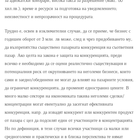
за адвокатски хонорари, висока такса за разрешение (макс. 60
хил.лв.); време и ресурси за подготовка на уведомлението;
неизвестност и непрозрачност на процедурата.
Трудно е, освен в изключителни случаи, да се приеме, че бизнес с
годишен оборот от 3 млн. лв може, след и чрез придобиването му,
да възпрепятства съществено пазарната конкуренция на съответния
пазар. Ако целта на закона е защита на конкуренцията, преди
всичко е необходимо да се оцени реалистично съществуващия и
потенциалния риск от окрупняването на неголеми бизнеси, които
сами и заедно/обединени не могат да влияят на пазарните условия,
да ограничат конкуренцията, да променят едностранно цените. В
много малко сектори на икономиката такива неголеми сделки/
концентрации могат евентуално да засегнат ефективната
конкуренция, напр. да извадят конкурент или конкурентен продукт
от пазара с цел да подсилят един от участниците в концентрацията.
Но по дефиниция, в тези случаи всички участници са малки или
средноголеми и практически и в близка перспектива те нямат