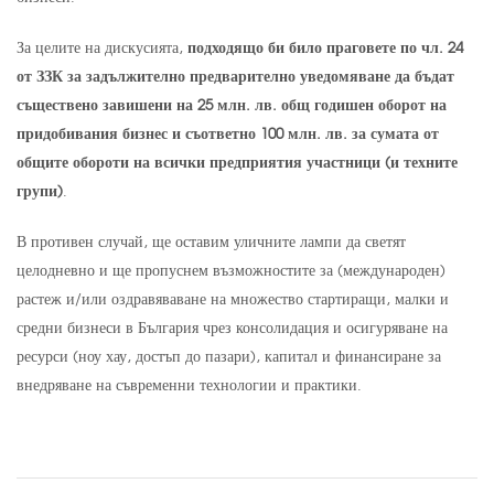
За целите на дискусията,
подходящо би било праговете по чл. 24
от ЗЗК за задължително предварително уведомяване да бъдат
съществено завишени на 25 млн. лв. общ годишен оборот на
придобивания бизнес и съответно 100 млн. лв. за сумата от
общите обороти на всички предприятия участници (и техните
групи)
.
В противен случай, ще оставим уличните лампи да светят
целодневно и ще пропуснем възможностите за (международен)
растеж и/или оздравяваване на множество стартиращи, малки и
средни бизнеси в България чрез консолидация и осигуряване на
ресурси (ноу хау, достъп до пазари), капитал и финансиране за
внедряване на съвременни технологии и практики.