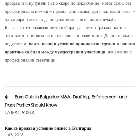
продавачи и купувачи (и по-скоро по изключение) могат сами, без
професионална помощ – правна, финансова, данъчна, техническа, –
да затворят сделка и да получат очакваните ползи/печалба.
Българските продавачи често избират да спестят ‘разход’ като се
отказват от помощта на професионални съветници. Да повторим и
подчертаем:
почти всички успешно приключени сделки в нашата
практика са били между чуждестранни участници
, неизменно с
професионални съветници.
Post
Earn-Outs in Bulgarian M&A: Drafting, Enforcement and
navigation
Traps Parties Should Know
LATEST POSTS
Как се продава успешно бизнес в България
Jul 8, 2026