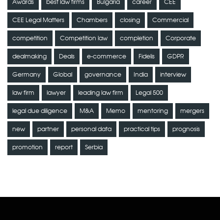
Awards
best law firms
Bulgaria
career
CEE
CEE Legal Matters
Chambers
closing
Commercial
competition
Competition law
completion
Corporate
dealmaking
Deals
e-commerce
Fidelis
GDPR
Germany
Global
governance
India
interview
law firm
lawyer
leading law firm
Legal 500
legal due diligence
M&A
Memo
mentoring
mergers
new
partner
personal data
practical tips
prognosis
promotion
report
Serbia