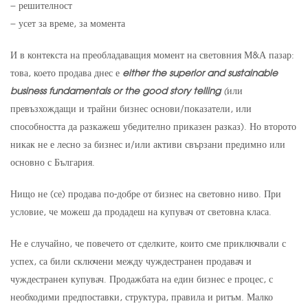
– решителност
– усет за време, за момента
И в контекста на преобладаващия момент на световния М&А пазар:
това, което продава днес е
either the superior and sustainable
business fundamentals or the good story telling
(
или
превъзхождащи и трайни бизнес основи/показатели, или
способността да разкажеш убедително приказен разказ). Но второто
никак не е лесно за бизнес и/или активи свързани предимно или
основно с България.
Нищо не (се) продава по-добре от бизнес на световно ниво. При
условие, че можеш да продадеш на купувач от световна класа.
Не е случайно, че повечето от сделките, които сме приключвали с
успех, са били сключени между чуждестранен продавач и
чуждестранен купувач. Продажбата на един бизнес е процес, с
необходими предпоставки, структура, правила и ритъм. Малко